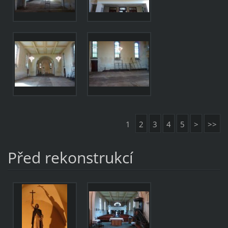
1
2
3
4
5
>
>>
Před rekonstrukcí