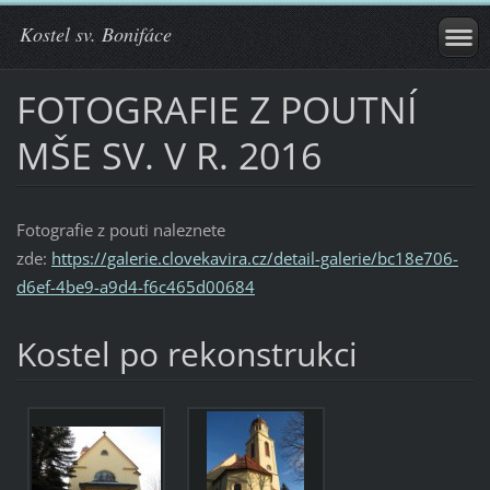
Kostel sv. Bonifáce
FOTOGRAFIE Z POUTNÍ
MŠE SV. V R. 2016
Fotografie z pouti naleznete
zde:
https://galerie.clovekavira.cz/detail-galerie/bc18e706-
d6ef-4be9-a9d4-f6c465d00684
Kostel po rekonstrukci