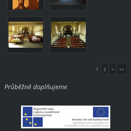
1
2
>
>>
Průběžně doplňujeme